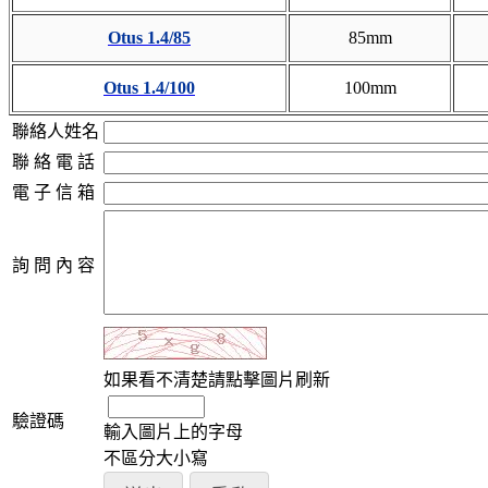
Otus 1.4/85
85mm
Otus 1.4/100
100mm
聯絡人姓名
聯 絡 電 話
電 子 信 箱
詢 問 內 容
如果看不清楚請點擊圖片刷新
驗證碼
輸入圖片上的字母
不區分大小寫