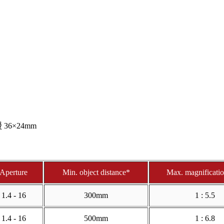
 36×24mm
Aperture
Min. object distance*
Max. magnificatio
1.4 - 16
300mm
1 : 5.5
1.4 - 16
500mm
1 : 6.8