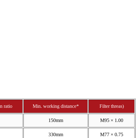
n ratio
Min. working distance*
Filter threas)
150mm
M95 × 1.00
330mm
M77 × 0.75