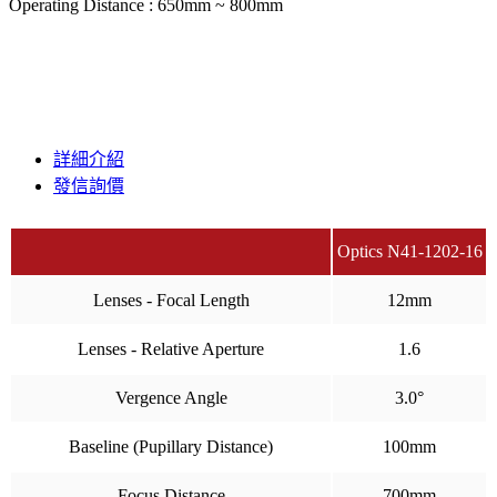
Operating Distance : 650mm ~ 800mm
詳細介紹
發信詢價
Optics N41-1202-16
Lenses - Focal Length
12mm
Lenses - Relative Aperture
1.6
Vergence Angle
3.0°
Baseline (Pupillary Distance)
100mm
Focus Distance
700mm