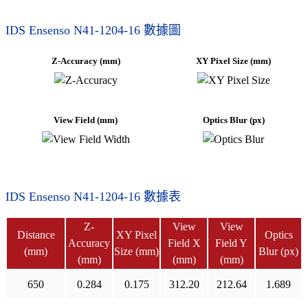
IDS Ensenso N41-1204-16 數據圖
Z-Accuracy (mm)
XY Pixel Size (mm)
View Field (mm)
Optics Blur (px)
IDS Ensenso N41-1204-16 數據表
Z-
View
View
Distance
XY Pixel
Optics
Accuracy
Field X
Field Y
(mm)
Size (mm)
Blur (px)
(mm)
(mm)
(mm)
650
0.284
0.175
312.20
212.64
1.689