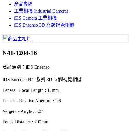
產品專區
工業相機 Industrial Cameras
iDS Camera 工業相機
iDS Ensenso 3D 立體視覺相機
N41-1204-16
商品類別：iDS Ensenso
IDS Ensenso N41系列 3D 立體視覺相機
Lenses - Focal Length : 12mm
Lenses - Relative Aperture : 1.6
Vergence Angle : 3.0°
Focus Distance : 700mm