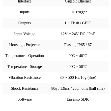
Interface
Gigabit Ethernet
Inputs
1 × Trigger
Outputs
1 × Flash / GPIO
Input Voltage
12V ~ 24V DC / PoE
Housing - Projector
Plastic , IP65 / 67
Temperature - Operation
0°C ~ 40°C
Temperature - Storage
0°C ~ 50°C
Vibration Resistance
30 ~ 500 Hz 10g (sine)
Shock Resistance
80g , 1.9ms / 25g , 6ms (half sine)
Software
Ensenso SDK