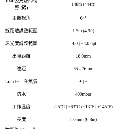
1000公尺處的視
148m (444ft)
野 (碼)
主觀視角
64°
近距離調整範圍
1.5m (4.9ft)
屈光度調整範圍
-4.0 | +4.0
dpt
出瞳距離
18.0mm
瞳距
55 - 76mm
LotuTec | 充氮氣
+ | +
防水
400mbar
工作溫度
-
25°C | +63°C (−13°F | +145°F)
長度
173mm (6.8in)