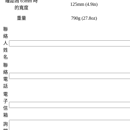
瞳距為 65mm 時
125mm (4.9in)
的寬度
重量
790g (27.8oz)
聯
絡
人
姓
名
聯
絡
電
話
電
子
信
箱
詢