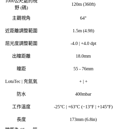
1000公尺處的視
120m (360ft)
野 (碼)
主觀視角
64°
近距離調整範圍
1.5m (4.9ft)
屈光度調整範圍
-
4.0 | +4.0
dpt
出瞳距離
18.0mm
瞳距
55 - 76mm
LotuTec | 充氮氣
+ | +
防水
400mbar
工作溫度
-
25°C | +63°C (−13°F | +145°F)
長度
173mm (6.8in)