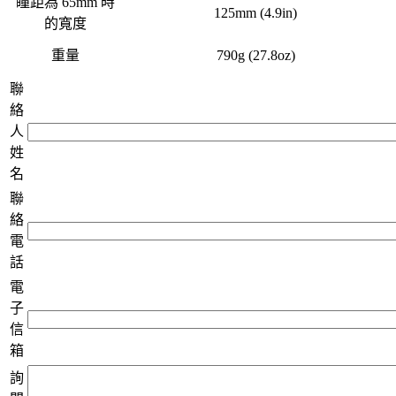
瞳距為 65mm 時
125mm (4.9in)
的寬度
重量
790g (27.8oz)
聯
絡
人
姓
名
聯
絡
電
話
電
子
信
箱
詢