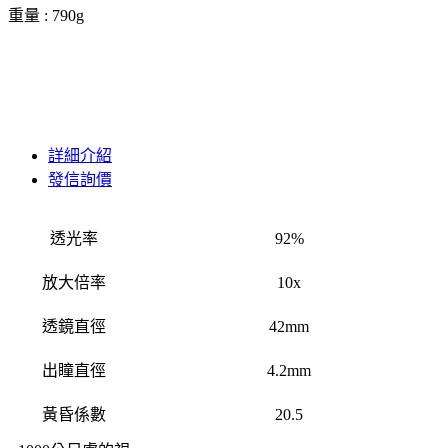
重量 : 790g
詳細介紹
發信詢價
透光率
92%
放大倍率
10x
透鏡直徑
42mm
出瞳直徑
4.2mm
黃昏係數
20.5