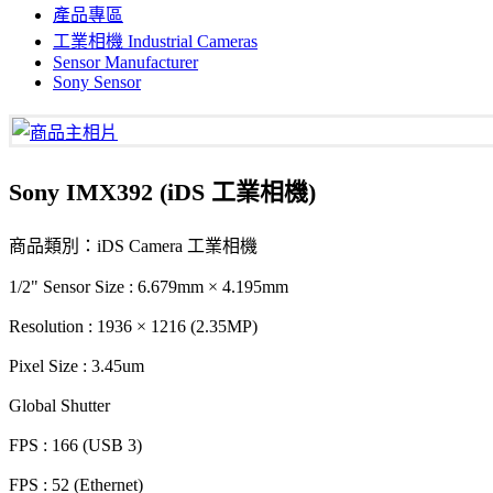
產品專區
工業相機 Industrial Cameras
Sensor Manufacturer
Sony Sensor
Sony IMX392 (iDS 工業相機)
商品類別：iDS Camera 工業相機
1/2" Sensor Size : 6.679mm × 4.195mm
Resolution : 1936 × 1216 (2.35MP)
Pixel Size : 3.45um
Global Shutter
FPS : 166 (USB 3)
FPS : 52 (Ethernet)