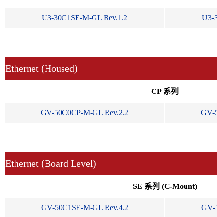
U3-30C1SE-M-GL Rev.1.2
U3-
Ethernet (Housed)
CP 系列
GV-50C0CP-M-GL Rev.2.2
GV-5
Ethernet (Board Level)
SE 系列 (C-Mount)
GV-50C1SE-M-GL Rev.4.2
GV-