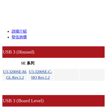
詳細介紹
發信詢價
USB 3 (Housed)
SE 系列
U3-3200SE-M-
U3-3200SE-C-
GL Rev.1.2
HQ Rev.1.2
USB 3 (Board Level)