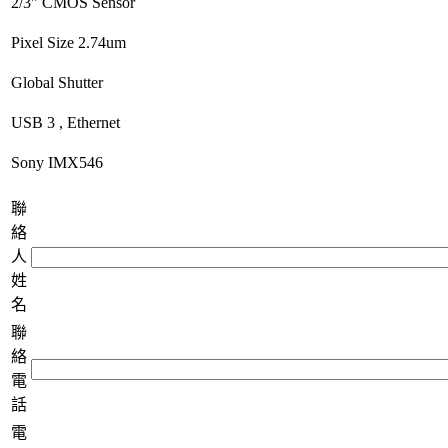
2/3" CMOS Sensor
Pixel Size 2.74um
Global Shutter
USB 3 , Ethernet
Sony IMX546
聯
絡
人
姓
名
聯
絡
電
話
電