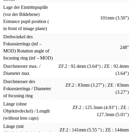
Lage der Eintrittspupille
(vor der Bildebene)
101mm (3.50”)
Entrance pupil position (
in front of image plane)
Drehwinkel des
Fokussierrings (inf –
248°
MOD) Rotation angle of
focusing ring (inf – MOD)
Durchmesser max. /
ZF.2 : 92.4mm (3.64“) ; ZE : 92.4mm
Diameter max
(3.64″)
Durchmesser des
ZF.2 : 83mm (3.27″) ; ZE : 83mm
Fokussierrings / Diameter
(3.27″)
of focusing ring
Länge (ohne
ZF.2 : 125.3mm (4.93″) ; ZE :
Objektivdeckel) / Length
127.3mm (5.01″)
(without lens caps)
Länge (mit
ZF.2 : 141mm (5.55 ″) ; ZE : 144mm