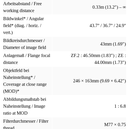
Arbeitsabstand / Free
0.33m (13.2″) – ∞
working distance
Bildwinkel* / Angular
field* (diag. / horiz. /
43.7° / 36.7° / 24.9°
vert.)
Bildkreisdurchmesser /
43mm (1.69″)
Diameter of image field
Anlagemaß / Flange focal
ZF.2 : 46.50mm (1.83″) ; ZE :
distance
44.00mm (1.73″)
Objektfeld bei
Naheinstellung* /
246 × 163mm (9.69 × 6.42″)
Coverage at close range
(MOD)*
Abbildungsmaßstab bei
Naheinstellung / Image
1 : 6.8
ratio at MOD
Filterdurchmesser / Filter
M77 × 0.75
thread