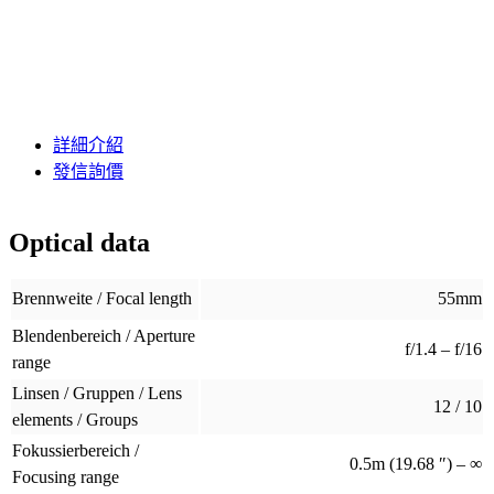
詳細介紹
發信詢價
Optical data
Brennweite / Focal length
55mm
Blendenbereich / Aperture
f/1.4 – f/16
range
Linsen / Gruppen / Lens
12 / 10
elements / Groups
Fokussierbereich /
0.5m (19.68 ″) – ∞
Focusing range