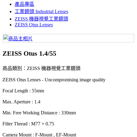
產品專區
工業鏡頭 Industrial Lenses
ZEISS 機器視覺工業鏡頭
ZEISS Otus Lenses
ZEISS Otus 1.4/55
商品類別：ZEISS 機器視覺工業鏡頭
ZEISS Otus Lenses - Uncompromising image quality
Focal Length : 55mm
Max. Aperture : 1.4
Min. Free Working Distance : 330mm
Filter Thread : M77 × 0.75
Camera Mount : F-Mount , EF-Mount