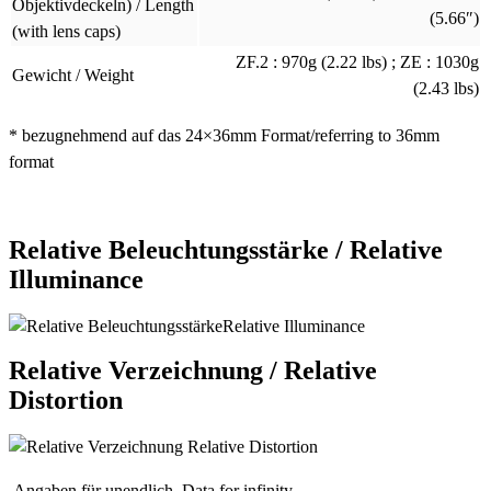
Objektivdeckeln) / Length
(5.66″)
(with lens caps)
ZF.2 : 970g (2.22 lbs) ; ZE : 1030g
Gewicht / Weight
(2.43 lbs)
* bezugnehmend auf das 24×36mm Format/referring to 36mm
format
Relative Beleuchtungsstärke / Relative
Illuminance
Relative Verzeichnung / Relative
Distortion
Angaben für unendlich. Data for infinity