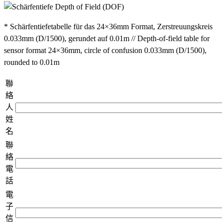
* Schärfentiefetabelle für das 24×36mm Format, Zerstreuungskreis
0.033mm (D/1500), gerundet auf 0.01m // Depth-of-field table for
sensor format 24×36mm, circle of confusion 0.033mm (D/1500),
rounded to 0.01m
聯
絡
人
姓
名
聯
絡
電
話
電
子
信