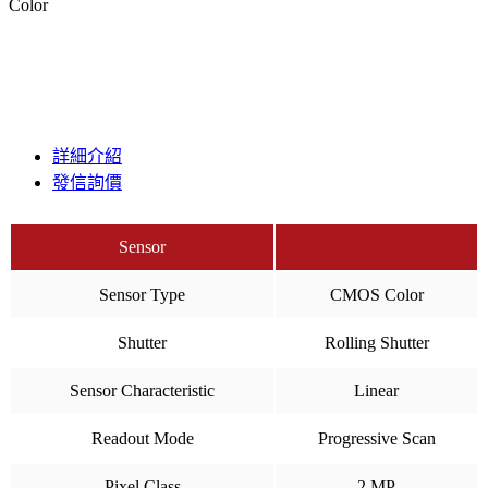
Color
詳細介紹
發信詢價
Sensor
Sensor Type
CMOS Color
Shutter
Rolling Shutter
Sensor Characteristic
Linear
Readout Mode
Progressive Scan
Pixel Class
2 MP