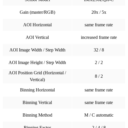
Gain (master/RGB)
20x / 5x
AOI Horizontal
same frame rate
AOI Vertical
increased frame rate
AOI Image Width / Step Width
32 / 8
AOI Image Height / Step Width
2 / 2
AOI Position Grid (Horizontal /
8 / 2
Vertical)
Binning Horizontal
same frame rate
Binning Vertical
same frame rate
Binning Method
M / C automatic
Binning Factor
2 / 4 / 8