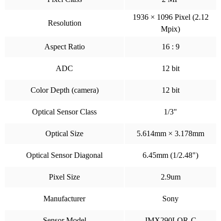
1936 × 1096 Pixel (2.12
Resolution
Mpix)
Aspect Ratio
16 : 9
ADC
12 bit
Color Depth (camera)
12 bit
Optical Sensor Class
1/3"
Optical Size
5.614mm × 3.178mm
Optical Sensor Diagonal
6.45mm (1/2.48")
Pixel Size
2.9um
Manufacturer
Sony
Sensor Model
IMX290LQR-C