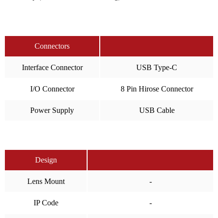
Connectors
Interface Connector
USB Type-C
I/O Connector
8 Pin Hirose Connector
Power Supply
USB Cable
Design
Lens Mount
-
IP Code
-