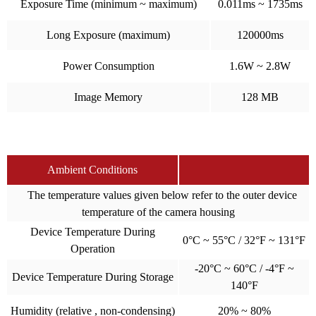
Exposure Time (minimum ~ maximum)
0.011ms ~ 1735ms
Long Exposure (maximum)
120000ms
Power Consumption
1.6W ~ 2.8W
Image Memory
128 MB
Ambient Conditions
The temperature values given below refer to the outer device
temperature of the camera housing
Device Temperature During
0°C ~ 55°C / 32°F ~ 131°F
Operation
-20°C ~ 60°C / -4°F ~
Device Temperature During Storage
140°F
Humidity (relative , non-condensing)
20% ~ 80%